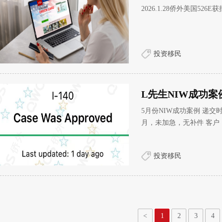
2026.1.28侨外美国526
投资移民
L先生NIW成功案
5月份NIW成功案例 递交时
月，未加急，无补件 客户：
知名高校音乐艺术系主任，
相关的音乐艺术理论，在中
投资移民
主持多项省级和国家级社
<
1
2
3
4