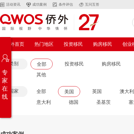
活动资讯
成功案例
条件评估
互问互答
侨外首页
热门地区
投资移民
购房移民
创业
类别
投资移民
购房移民
全部
专
其他
家
在
国家
全部
英国
澳大利
美国
线
意大利
德国
圣基茨
塞