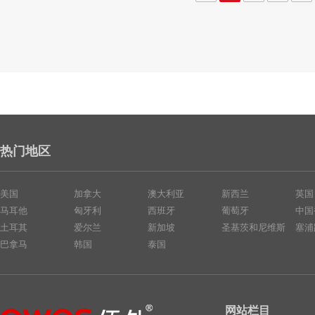
热门地区
美国
加拿大
澳大利亚
新西兰
英国
马耳他
匈牙利
西班牙
葡萄牙
中国
土耳其
爱尔兰
新加坡
圣基茨和尼维斯
塞浦
巴拿马
韩国
泰国
网站栏目